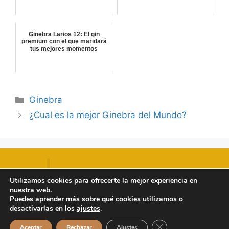
Ginebra Larios 12: El gin
premium con el que maridará
tus mejores momentos
Categorías
Ginebra
¿Cual es la mejor Ginebra del Mundo?
destiladossuperiores.com
Utilizamos cookies para ofrecerte la mejor experiencia en
nuestra web.
Puedes aprender más sobre qué cookies utilizamos o
desactivarlas en los
ajustes
.
© 2026 Destilados Superiores
• Creado con
Cerrar el banner de 
Aceptar
Rechazar
Ajustes
GeneratePress