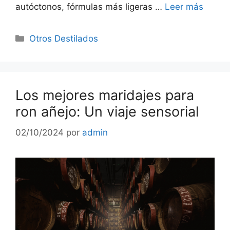
autóctonos, fórmulas más ligeras …
Leer más
Categorías
Otros Destilados
Los mejores maridajes para
ron añejo: Un viaje sensorial
02/10/2024
por
admin