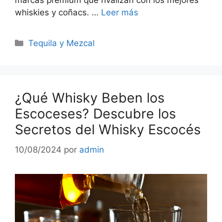
marcas premium que rivalizan con los mejores
whiskies y coñacs. …
Leer más
Categorías
Tequila y Mezcal
¿Qué Whisky Beben los
Escoceses? Descubre los
Secretos del Whisky Escocés
10/08/2024
por
admin